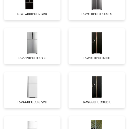
R-WB480PUC2GBK
R-V910PUC1KXSTS
R-V720PUC1KSLS
R-W910PUC4INX
R-V660PUC3KPWH
R-W660PUC3GBK