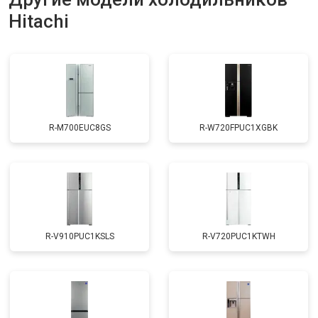
Hitachi
Замена нагревателя оттайки
от 2300 ₽
Заказать
Замена реле
от 2550 ₽
Заказать
Устранение утечки хладагента
от 1900 ₽
Заказать
R-M700EUC8GS
R-W720FPUC1XGBK
R-V910PUC1KSLS
R-V720PUC1KTWH