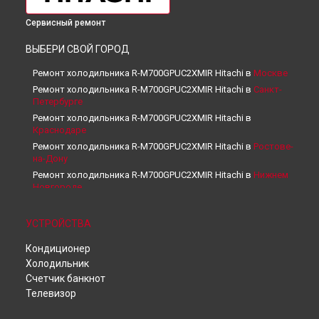
Сервисный ремонт
ВЫБЕРИ СВОЙ ГОРОД
Ремонт холодильника R-M700GPUC2XMIR Hitachi в
Москве
Ремонт холодильника R-M700GPUC2XMIR Hitachi в
Санкт-
Петербурге
Ремонт холодильника R-M700GPUC2XMIR Hitachi в
Краснодаре
Ремонт холодильника R-M700GPUC2XMIR Hitachi в
Ростове-
на-Дону
Ремонт холодильника R-M700GPUC2XMIR Hitachi в
Нижнем
Новгороде
Ремонт холодильника R-M700GPUC2XMIR Hitachi в
Новосибирске
УСТРОЙСТВА
Ремонт холодильника R-M700GPUC2XMIR Hitachi в
Челябинске
Кондиционер
Ремонт холодильника R-M700GPUC2XMIR Hitachi в
Холодильник
Екатеринбурге
Счетчик банкнот
Ремонт холодильника R-M700GPUC2XMIR Hitachi в
Казани
Телевизор
Ремонт холодильника R-M700GPUC2XMIR Hitachi в
Уфе