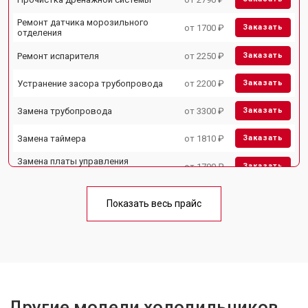
Ремонт датчика морозильного
от 1700 ₽
Заказать
отделения
Ремонт испарителя
от 2250 ₽
Заказать
Устранение засора трубопровода
от 2200 ₽
Заказать
Замена трубопровода
от 3300 ₽
Заказать
Замена таймера
от 1810 ₽
Заказать
Замена платы управления
от 1700 ₽
Заказать
(мат.платы, мейн платы)
Ремонт/замена датчика
от 2550 ₽
Заказать
температуры
Показать весь прайс
Замена термостата
от 1700 ₽
Заказать
Замена дефростера
от 4750 ₽
Заказать
Замена мотор-компрессора
от 3650 ₽
Заказать
Другие модели холодильников
Замена нагревателя испарителя
от 2550 ₽
Заказать