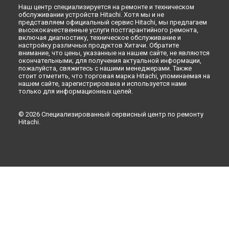
Наш центр специализируется на ремонте и техническом
Ремонт холодильника R-M700GPUC2XMIR Hitachi в
обслуживании устройств Hitachi. Хотя мы и не
Оренбурге
представляем официальный сервис Hitachi, мы предлагаем
Ремонт холодильника R-M700GPUC2XMIR Hitachi в
высококачественные услуги постгарантийного ремонта,
Кемерово
включая диагностику, техническое обслуживание и
настройку различных продуктов Хитачи. Обратите
Ремонт холодильника R-M700GPUC2XMIR Hitachi в
внимание, что цены, указанные на нашем сайте, не являются
Новокузнецке
окончательными; для получения актуальной информации,
пожалуйста, свяжитесь с нашими менеджерами. Также
Ремонт холодильника R-M700GPUC2XMIR Hitachi в
Рязани
стоит отметить, что торговая марка Hitachi, упоминаемая на
Ремонт холодильника R-M700GPUC2XMIR Hitachi в
нашем сайте, зарегистрирована и используется нами
Астрахани
только для информационных целей.
Ремонт холодильника R-M700GPUC2XMIR Hitachi в
Набережных Челнах
© 2026 Специализированный сервисный центр по ремонту
Ремонт холодильника R-M700GPUC2XMIR Hitachi в
Липецке
Hitachi.