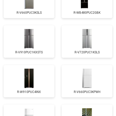
R-V660PUC3KSLS
R-WB480PUC2GBK
R-V910PUC1KXSTS
R-V720PUC1KSLS
R-W910PUC4INX
R-V660PUC3KPWH