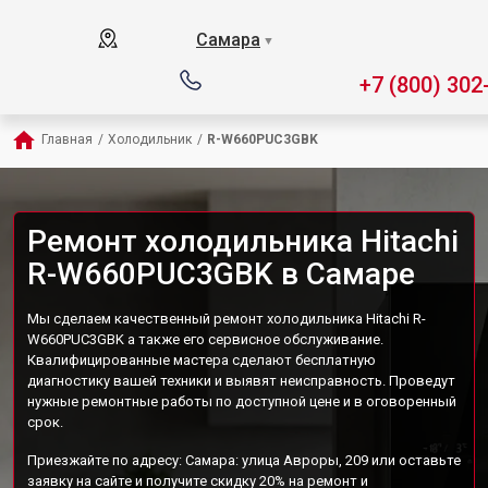
Самара
▼
+7 (800) 302
Главная
/
Холодильник
/
R-W660PUC3GBK
Ремонт холодильника Hitachi
R-W660PUC3GBK в Самаре
Мы сделаем качественный ремонт холодильника Hitachi R-
W660PUC3GBK а также его сервисное обслуживание.
Квалифицированные мастера сделают бесплатную
диагностику вашей техники и выявят неисправность. Проведут
нужные ремонтные работы по доступной цене и в оговоренный
срок.
Приезжайте по адресу: Самара: улица Авроры, 209 или оставьте
заявку на сайте и получите скидку 20% на ремонт и