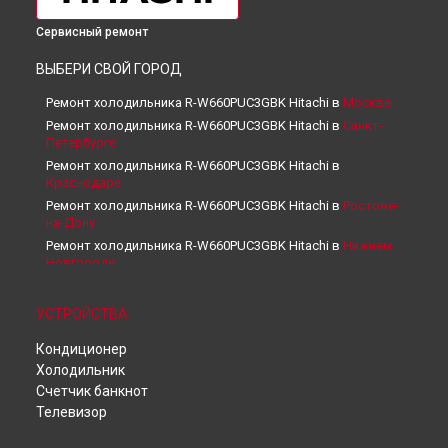
Сервисный ремонт
ВЫБЕРИ СВОЙ ГОРОД
Ремонт холодильника R-W660PUC3GBK Hitachi в
Москве
Ремонт холодильника R-W660PUC3GBK Hitachi в
Санкт-
Петербурге
Ремонт холодильника R-W660PUC3GBK Hitachi в
Краснодаре
Ремонт холодильника R-W660PUC3GBK Hitachi в
Ростове-
на-Дону
Ремонт холодильника R-W660PUC3GBK Hitachi в
Нижнем
Новгороде
Ремонт холодильника R-W660PUC3GBK Hitachi в
Новосибирске
УСТРОЙСТВА
Ремонт холодильника R-W660PUC3GBK Hitachi в
Челябинске
Кондиционер
Ремонт холодильника R-W660PUC3GBK Hitachi в
Холодильник
Екатеринбурге
Счетчик банкнот
Ремонт холодильника R-W660PUC3GBK Hitachi в
Казани
Телевизор
Ремонт холодильника R-W660PUC3GBK Hitachi в
Уфе