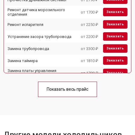
Ремонт датчика морозильного
от 1700 ₽
Заказать
отделения
Ремонт испарителя
от 2250 ₽
Заказать
Устранение засора трубопровода
от 2200 ₽
Заказать
Замена трубопровода
от 3300 ₽
Заказать
Замена таймера
от 1810 ₽
Заказать
Замена платы управления
от 1700 ₽
Заказать
(мат.платы, мейн платы)
Ремонт/замена датчика
от 2550 ₽
Заказать
температуры
Показать весь прайс
Замена термостата
от 1700 ₽
Заказать
Замена дефростера
от 4750 ₽
Заказать
Замена мотор-компрессора
от 3650 ₽
Заказать
Другие модели холодильников
Замена нагревателя испарителя
от 2550 ₽
Заказать