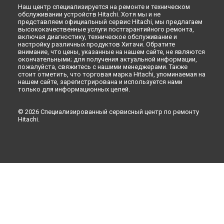
Наш центр специализируется на ремонте и техническом
Ремонт холодильника R-W660PUC3GBK Hitachi в
Рязани
обслуживании устройств Hitachi. Хотя мы и не
Ремонт холодильника R-W660PUC3GBK Hitachi в
Астрахани
представляем официальный сервис Hitachi, мы предлагаем
высококачественные услуги постгарантийного ремонта,
Ремонт холодильника R-W660PUC3GBK Hitachi в
включая диагностику, техническое обслуживание и
Набережных Челнах
настройку различных продуктов Хитачи. Обратите
Ремонт холодильника R-W660PUC3GBK Hitachi в
Липецке
внимание, что цены, указанные на нашем сайте, не являются
окончательными; для получения актуальной информации,
пожалуйста, свяжитесь с нашими менеджерами. Также
стоит отметить, что торговая марка Hitachi, упоминаемая на
нашем сайте, зарегистрирована и используется нами
только для информационных целей.
© 2026 Специализированный сервисный центр по ремонту
Hitachi.