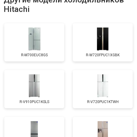
Hitachi
Замена нагревателя оттайки
от 2300 ₽
Заказать
Замена реле
от 2550 ₽
Заказать
Устранение утечки хладагента
от 1900 ₽
Заказать
R-M700EUC8GS
R-W720FPUC1XGBK
R-V910PUC1KSLS
R-V720PUC1KTWH